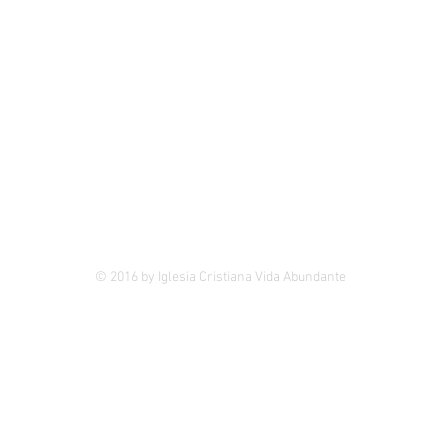
Iglesia Cristiana Vida Abundante
Tegucigalpa, M.D.C. Honduras, C.A.
(504) 2232-0047/63
info@vidaabundante.hn
© 2016 by Iglesia Cristiana Vida Abundante